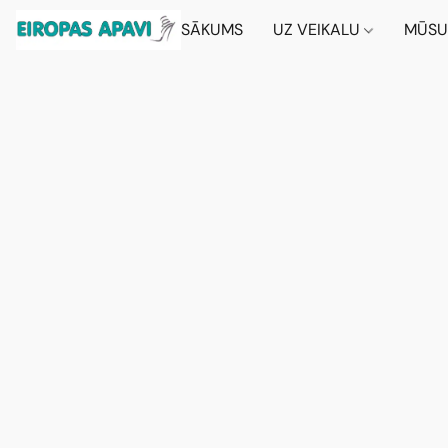
SĀKUMS
UZ VEIKALU
MŪSU 