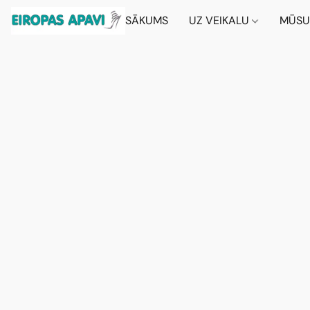
SĀKUMS
UZ VEIKALU
MŪSU 