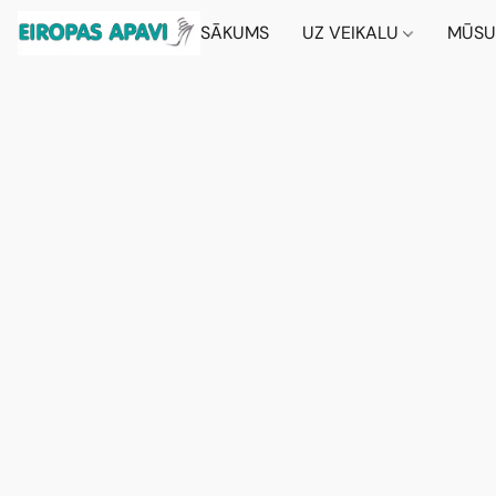
SĀKUMS
UZ VEIKALU
MŪSU 