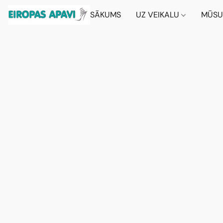
SĀKUMS
UZ VEIKALU
MŪSU 