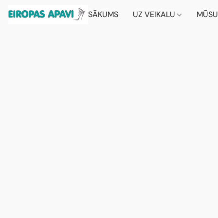
SĀKUMS
UZ VEIKALU
MŪSU 