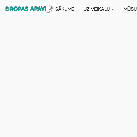
SĀKUMS
UZ VEIKALU
MŪSU 