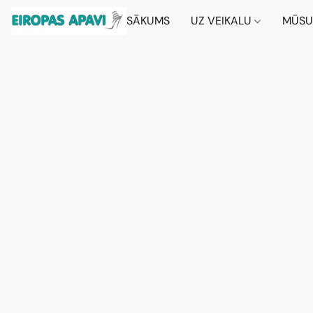
SĀKUMS
UZ VEIKALU
MŪSU 