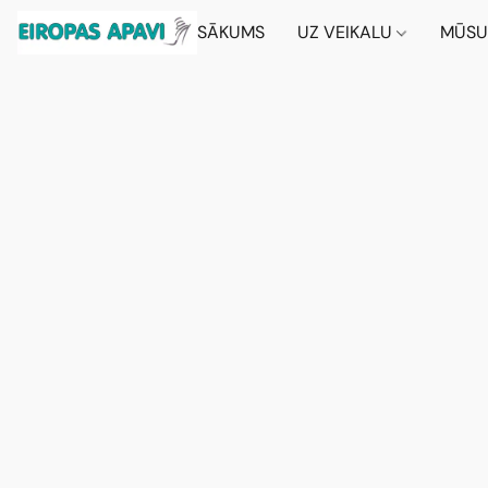
SĀKUMS
UZ VEIKALU
MŪSU 