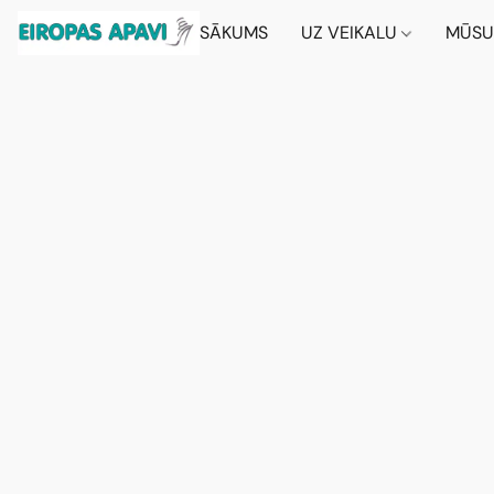
SĀKUMS
UZ VEIKALU
MŪSU 