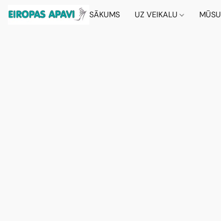
SĀKUMS
UZ VEIKALU
MŪSU 