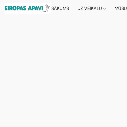
SĀKUMS
UZ VEIKALU
MŪSU 