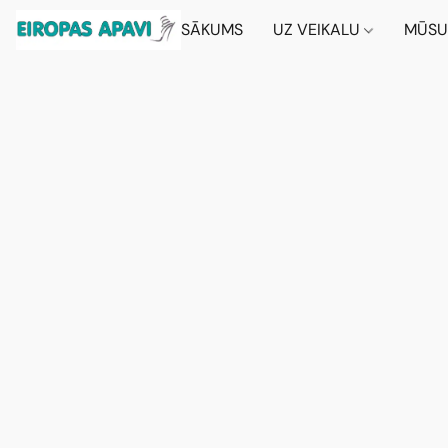
SĀKUMS
UZ VEIKALU
MŪSU 