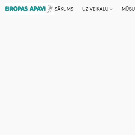
SĀKUMS
UZ VEIKALU
MŪSU 