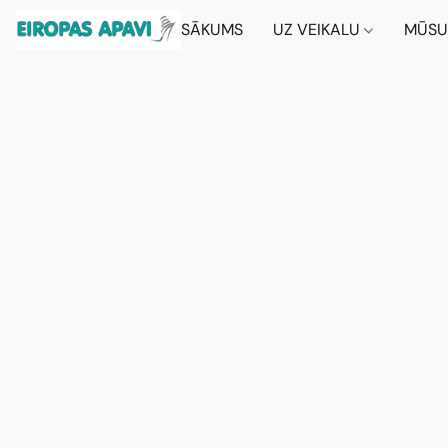
SĀKUMS
UZ VEIKALU
MŪSU 