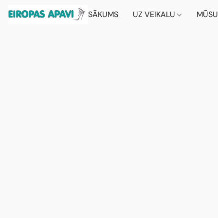
SĀKUMS
UZ VEIKALU
MŪSU 