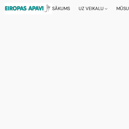
SĀKUMS
UZ VEIKALU
MŪSU 