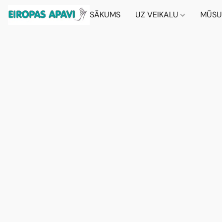
SĀKUMS
UZ VEIKALU
MŪSU 