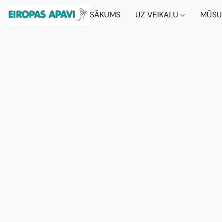
SĀKUMS
UZ VEIKALU
MŪSU 