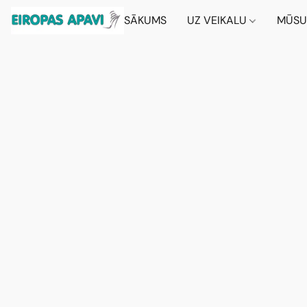
SĀKUMS
UZ VEIKALU
MŪSU 