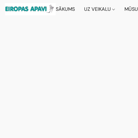
SĀKUMS
UZ VEIKALU
MŪSU 