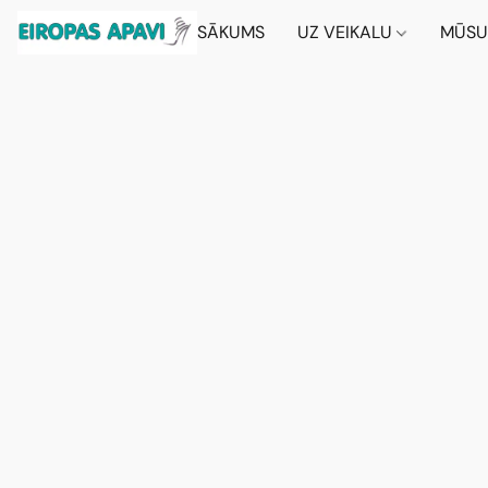
SĀKUMS
UZ VEIKALU
MŪSU 