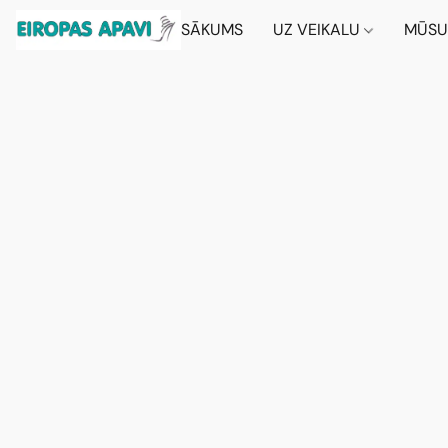
SĀKUMS
UZ VEIKALU
MŪSU 