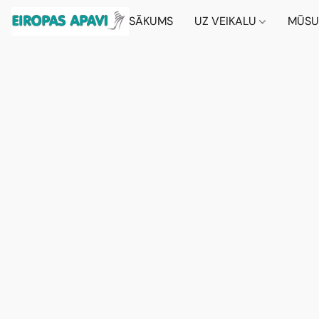
SĀKUMS
UZ VEIKALU
MŪSU 