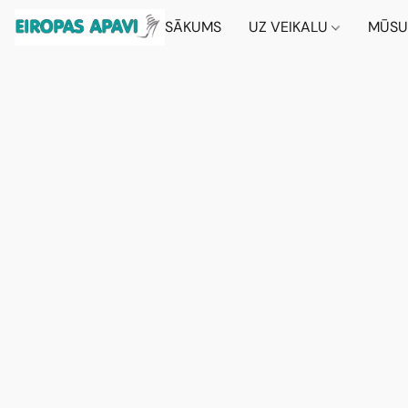
SĀKUMS
UZ VEIKALU
MŪSU 