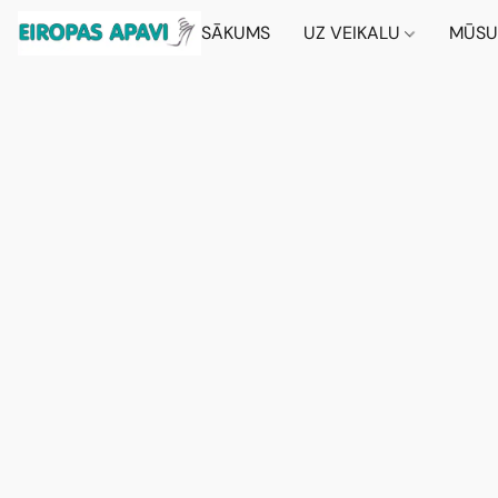
SĀKUMS
UZ VEIKALU
MŪSU 