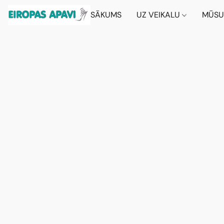
SĀKUMS
UZ VEIKALU
MŪSU 