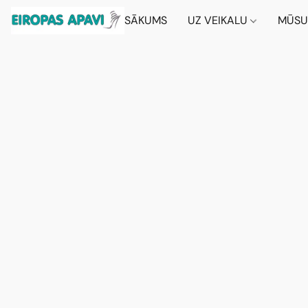
SĀKUMS
UZ VEIKALU
MŪSU 