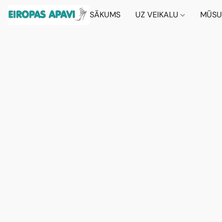
SĀKUMS
UZ VEIKALU
MŪSU 