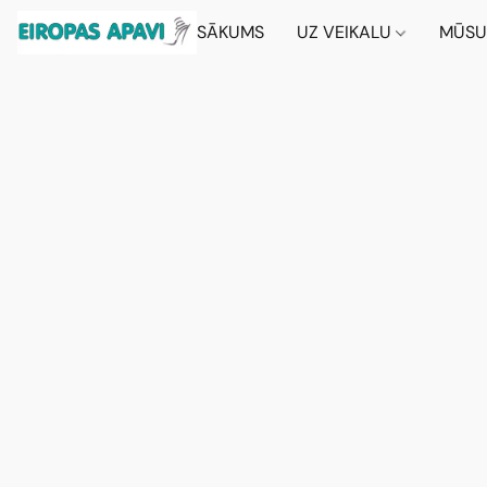
SĀKUMS
UZ VEIKALU
MŪSU 