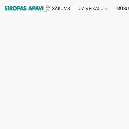
SĀKUMS
UZ VEIKALU
MŪSU 