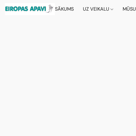
SĀKUMS
UZ VEIKALU
MŪSU 