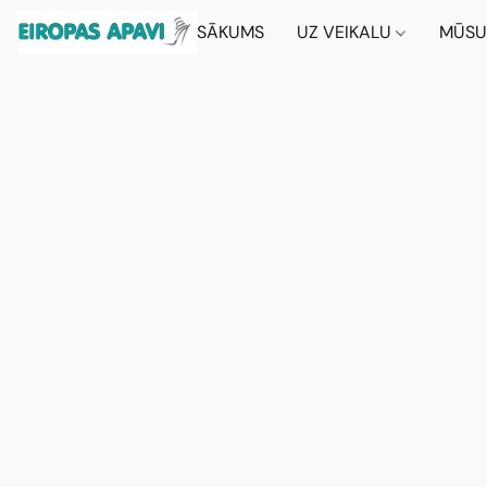
SĀKUMS
UZ VEIKALU
MŪSU 