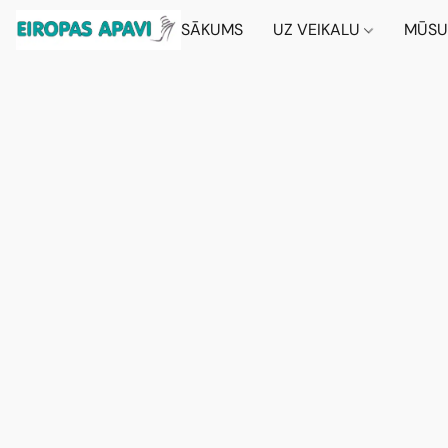
SĀKUMS
UZ VEIKALU
MŪSU 