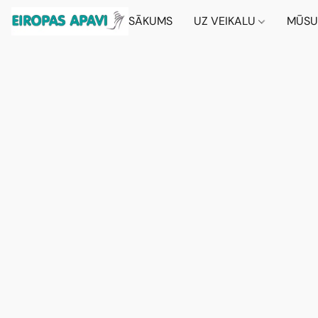
SĀKUMS
UZ VEIKALU
MŪSU 