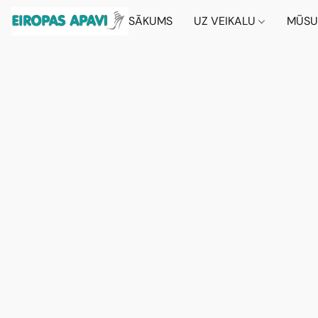
SĀKUMS
UZ VEIKALU
MŪSU 