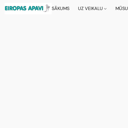
SĀKUMS
UZ VEIKALU
MŪSU 