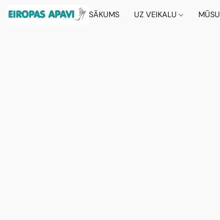
SĀKUMS
UZ VEIKALU
MŪSU 