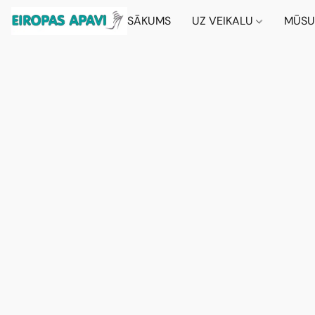
SĀKUMS
UZ VEIKALU
MŪSU 