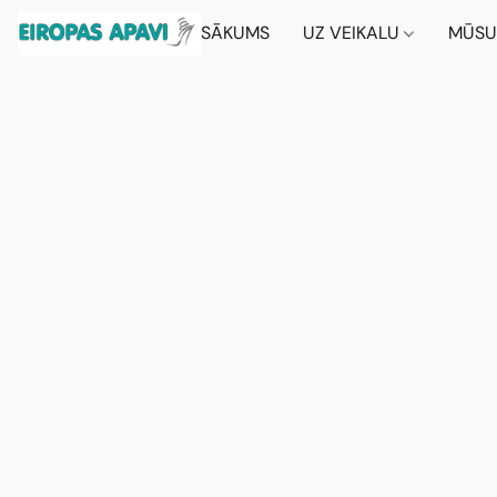
SĀKUMS
UZ VEIKALU
MŪSU 