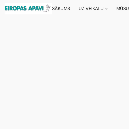
SĀKUMS
UZ VEIKALU
MŪSU 