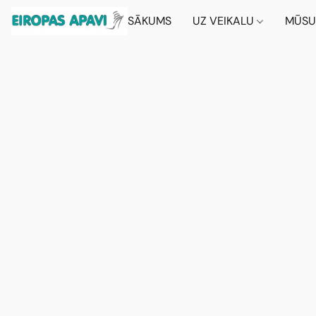
SĀKUMS
UZ VEIKALU
MŪSU 