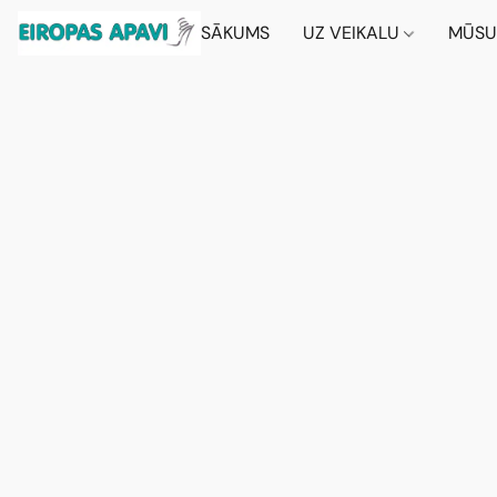
SĀKUMS
UZ VEIKALU
MŪSU 