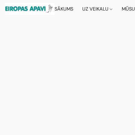
SĀKUMS
UZ VEIKALU
MŪSU 