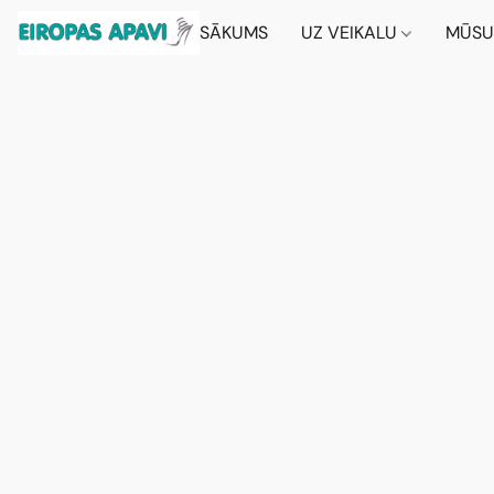
SĀKUMS
UZ VEIKALU
MŪSU 