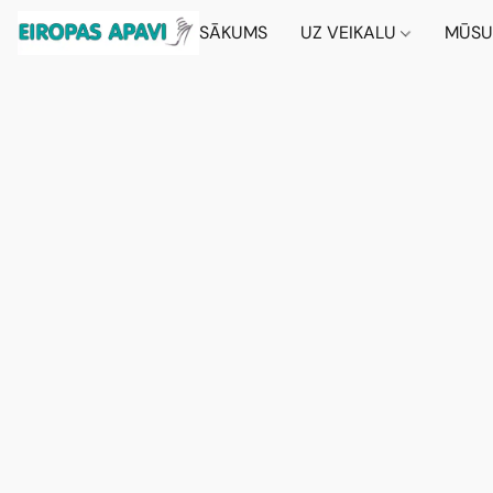
SĀKUMS
UZ VEIKALU
MŪSU 