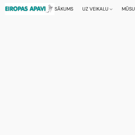
SĀKUMS
UZ VEIKALU
MŪSU 