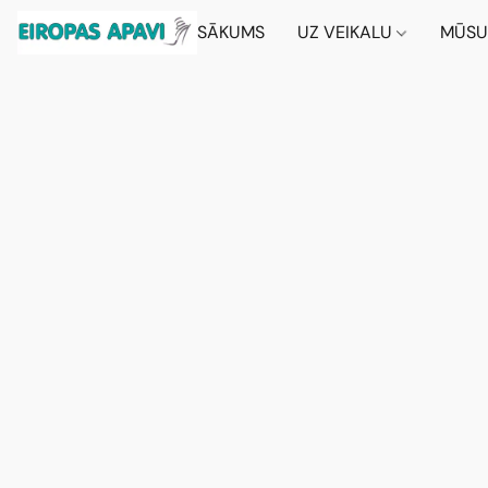
SĀKUMS
UZ VEIKALU
MŪSU 