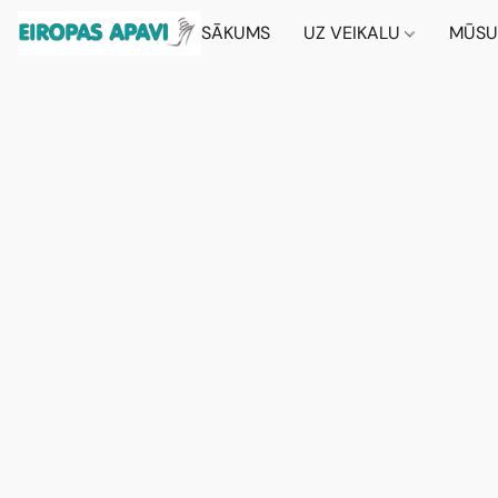
SĀKUMS
UZ VEIKALU
MŪSU 