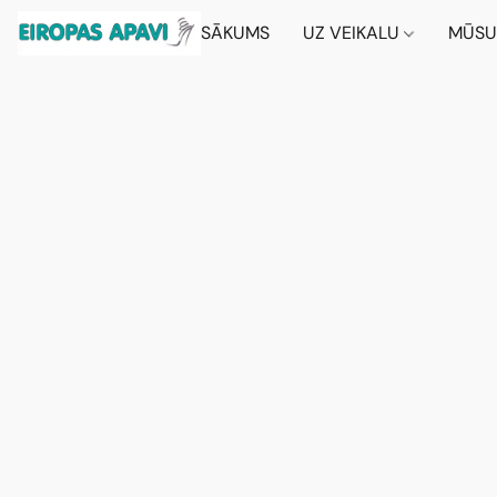
SĀKUMS
UZ VEIKALU
MŪSU 