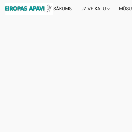
SĀKUMS
UZ VEIKALU
MŪSU 